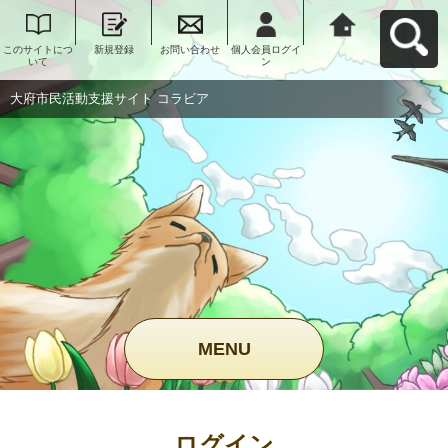
このサイトにつ
新規登録
お問い合わせ
個人会員ログイ
大府市民活動支
いて
ン
援サイト コラビ
アへ戻る
大府市民活動支援サイト コラビア
MENU
ログイン