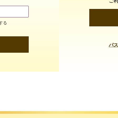
ご
する
パ