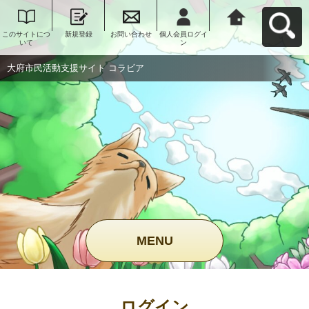
このサイトにつ
新規登録
お問い合わせ
個人会員ログイ
大府市民活動支
いて
ン
援サイト コラビ
アへ戻る
大府市民活動支援サイト コラビア
MENU
ログイン