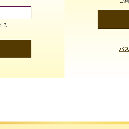
ご
する
パ