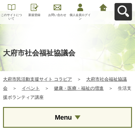
このサイトにつ
新規登録
お問い合わせ
個人会員ログイ
大府市民活動支
いて
ン
援サイト コラビ
アへ戻る
大府市社会福祉協議会
大府市民活動支援サイト コラビア
＞
大府市社会福祉協議
会
＞
イベント
＞
健康・医療・福祉の増進
＞
生活支
援ボランティア講座
Menu