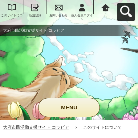
このサイトにつ
新規登録
お問い合わせ
個人会員ログイ
大府市民活動支
いて
ン
援サイト コラビ
アへ戻る
大府市民活動支援サイト コラビア
MENU
大府市民活動支援サイト コラビア
＞
このサイトについて