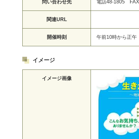
問い合わせ先
電
話
4
8
-
1
8
0
5
F
A
関連URL
開催時刻
午
前
1
0
時
か
ら
正
午
イメージ
イメージ画像