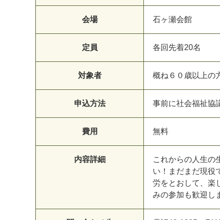
会場
石
ヶ
瀬
会
館
定員
各
回
先
着
2
0
名
対象者
概
ね
６
０
歳
以
上
の
申込方法
事
前
に
社
会
福
祉
協
費用
無
料
内容詳細
こ
れ
か
ら
の
人
生
の
い
！
ま
だ
ま
だ
現
役
労
を
と
お
し
て
、
楽
み
の
参
加
も
歓
迎
し