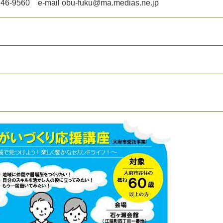
X
4
6
-
9
5
6
0
e
-
m
a
i
l
o
b
u
-
f
u
k
u
@
m
a
.
m
e
d
i
a
s
.
n
e
.
j
p