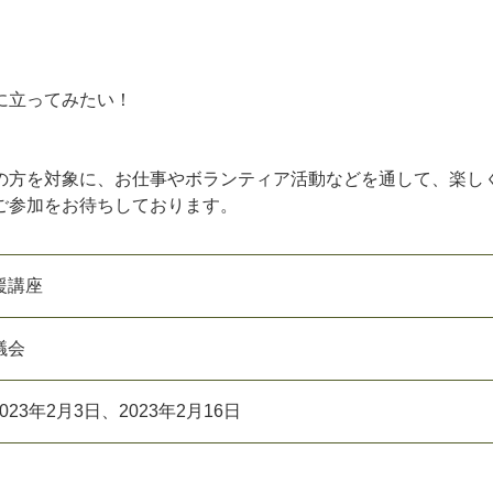
に立ってみたい！
の方を対象に、お仕事やボランティア活動などを通して、楽し
ご参加をお待ちしております。
援講座
議
会
0
2
3
年
2
月
3
日
、
2
0
2
3
年
2
月
1
6
日