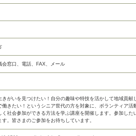
方
議
会
窓
口
、
電
話
、
F
A
X
、
メ
ー
ル
生
き
が
い
を
見
つ
け
た
い
！
自
分
の
趣
味
や
特
技
を
活
か
し
て
地
域
貢
献
で
働
き
た
い
！
と
い
う
シ
ニ
ア
世
代
の
方
を
対
象
に
、
ボ
ラ
ン
テ
ィ
ア
活
し
く
社
会
参
加
が
で
き
る
方
法
を
学
ぶ
講
座
を
開
催
し
ま
す
。
参
加
し
た
ま
す
。
皆
さ
ま
の
ご
参
加
を
お
待
ち
し
て
い
ま
す
。