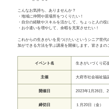
こんなお気持ち、ありませんか？
・地域に仲間や居場所をつくりたい！
・自分の経験やスキルを活かして、ちょっと人の役
・お小遣いを増やして、余暇を充実させたい！
マイメディア検索
これからの生きがいを見つけたいというシニア世代
加ができる方法を学ぶ講座を開催します。皆さまの
イベント名
生きがいづくり応
主催
大
府
市
社
会
福
祉
協
開催日
2
0
2
3
年
1
月
2
6
日
、
2
締切日
１
月
2
0
日
（
金
）