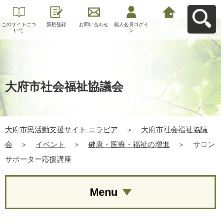
このサイトにつ
新規登録
お問い合わせ
個人会員ログイ
大府市民活動支
いて
ン
援サイト コラビ
アへ戻る
大府市社会福祉協議会
大府市民活動支援サイト コラビア
＞
大府市社会福祉協議
会
＞
イベント
＞
健康・医療・福祉の増進
＞
サロン
サポーター応援講座
Menu