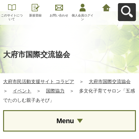
このサイトにつ
新規登録
お問い合わせ
個人会員ログイ
大府市民活動支
いて
ン
援サイト コラビ
アへ戻る
大府市国際交流協会
大府市民活動支援サイト コラビア
＞
大府市国際交流協会
＞
イベント
＞
国際協力
＞
多文化子育てサロン「五感
でたのしむ親子あそび」
Menu