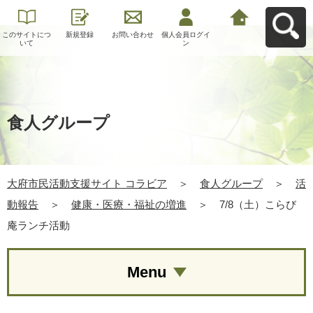
このサイトにつ
新規登録
お問い合わせ
個人会員ログイ
大府市民活動支
いて
ン
援サイト コラビ
アへ戻る
食人グループ
大府市民活動支援サイト コラビア
＞
食人グループ
＞
活
動報告
＞
健康・医療・福祉の増進
＞
7/8（土）こらび
庵ランチ活動
Menu