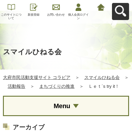
このサイトにつ
新規登録
お問い合わせ
個人会員ログイ
大府市民活動支
いて
ン
援サイト コラビ
アへ戻る
スマイルひねる会
大府市民活動支援サイト コラビア
＞
スマイルひねる会
＞
活動報告
＞
まちづくりの推進
＞
Ｌｅｔ´s try it！
Menu
アーカイブ