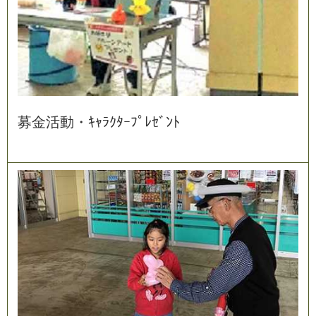
募
金
活
動
・
ｷ
ｬ
ﾗ
ｸ
ﾀ
ｰ
ﾌ
ﾟ
ﾚ
ｾ
ﾞ
ﾝ
ﾄ