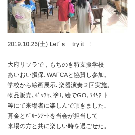
2
0
1
9
.
1
0
.
2
6
(
土
)
L
e
t
´
ｓ
t
r
y
i
t
!
大
府
リ
ソ
ラ
で
，
も
ち
の
き
特
支
援
学
校
あ
い
お
い
損
保
､
W
A
F
C
A
と
協
賛
し
参
加
。
学
校
か
ら
絵
画
展
示
､
楽
器
演
奏
２
回
実
施
。
物
品
販
売
､
ﾎ
ﾞ
ｯ
ﾁ
ｬ
､
塗
り
絵
で
G
O
､
ﾜ
ｲ
ﾔ
ｱ
ｰ
ﾄ
等
に
て
来
場
者
に
楽
し
ん
で
頂
き
ま
し
た
。
募
金
と
ﾊ
ﾞ
ﾙ
ｰ
ﾝ
ｱ
ｰ
ﾄ
を
当
会
が
担
当
し
て
来
場
の
方
と
共
に
楽
し
い
時
を
過
ご
せ
た
。