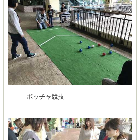
ボ
ッ
チ
ャ
競
技