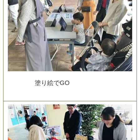
塗
り
絵
で
G
O