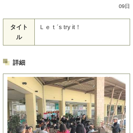
09日
タイト
Ｌ
ｅ
ｔ
´
s
t
r
y
i
t
！
ル
詳細