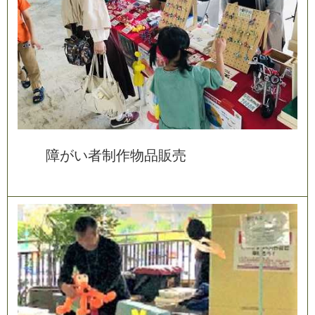
障
が
い
者
制
作
物
品
販
売