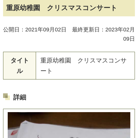
重原幼稚園 クリスマスコンサート
公開日：2021年09月02日 最終更新日：2023年02月
09日
タイト
重
原
幼
稚
園
ク
リ
ス
マ
ス
コ
ン
サ
ル
ー
ト
詳細