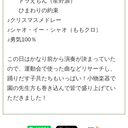
ド
ラ
え
も
ん
（
星
野
源
）
ひ
ま
わ
り
の
約
束
♪
ク
リ
ス
マ
ス
メ
ド
レ
ー
♪
シ
ャ
オ
・
イ
ー
・
シ
ャ
オ
（
も
も
ク
ロ
）
♪
勇
気
1
0
0
％
こ
の
日
は
か
な
り
前
か
ら
演
奏
が
決
ま
っ
て
い
た
の
で
、
運
動
会
で
使
っ
た
曲
な
ど
リ
サ
ー
チ
し
、
踊
り
だ
す
子
共
た
ち
も
い
っ
ぱ
い
！
小
物
楽
器
で
園
の
先
生
方
も
巻
き
込
ん
で
皆
で
盛
り
上
げ
て
い
た
だ
き
ま
し
た
！