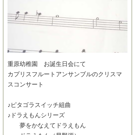
重
原
幼
稚
園
お
誕
生
日
会
に
て
カ
プ
リ
ス
フ
ル
ー
ト
ア
ン
サ
ン
ブ
ル
の
ク
リ
ス
マ
ス
コ
ン
サ
ー
ト
♪
ピ
タ
ゴ
ラ
ス
イ
ッ
チ
組
曲
♪
ド
ラ
え
も
ん
シ
リ
ー
ズ
夢
を
か
な
え
て
ド
ラ
え
も
ん