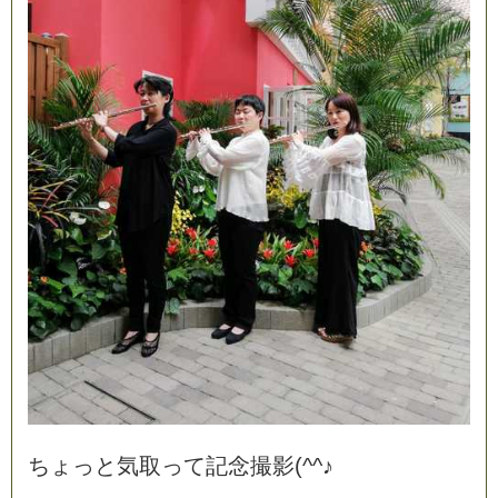
ち
ょ
っ
と
気
取
っ
て
記
念
撮
影
(
^
^
♪