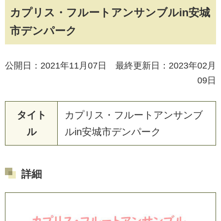
カプリス・フルートアンサンブルin安城
市デンパーク
公開日：2021年11月07日 最終更新日：2023年02月
09日
タイト
カ
プ
リ
ス
・
フ
ル
ー
ト
ア
ン
サ
ン
ブ
ル
ル
i
n
安
城
市
デ
ン
パ
ー
ク
詳細