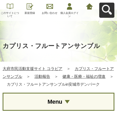
このサイトにつ
新規登録
お問い合わせ
個人会員ログイ
大府市民活動支
いて
ン
援サイト コラビ
アへ戻る
カプリス・フルートアンサンブル
大府市民活動支援サイト コラビア
＞
カプリス・フルートア
ンサンブル
＞
活動報告
＞
健康・医療・福祉の増進
＞
カプリス・フルートアンサンブルin安城市デンパーク
Menu