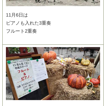
1
1
月
6
日
は
ピ
ア
ノ
も
入
れ
た
3
重
奏
フ
ル
ー
ト
2
重
奏