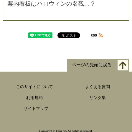
案
内
看
板
は
ハ
ロ
ウ
ィ
ン
の
名
残
…
？
ページの先頭に戻る
このサイトについて
よくある質問
利用規約
リンク集
サイトマップ
Copyright
©
Obu city All rights reserved.