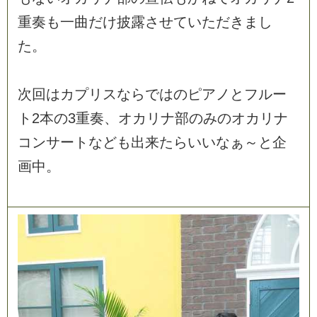
重
奏
も
一
曲
だ
け
披
露
さ
せ
て
い
た
だ
き
ま
し
た
。
次
回
は
カ
プ
リ
ス
な
ら
で
は
の
ピ
ア
ノ
と
フ
ル
ー
ト
2
本
の
3
重
奏
、
オ
カ
リ
ナ
部
の
み
の
オ
カ
リ
ナ
コ
ン
サ
ー
ト
な
ど
も
出
来
た
ら
い
い
な
ぁ
～
と
企
画
中
。