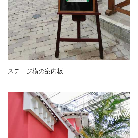
ス
テ
ー
ジ
横
の
案
内
板