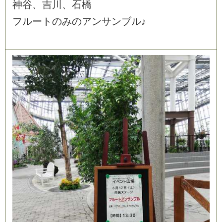
神
谷
、
吉
川
、
石
橋
フ
ル
ー
ト
の
み
の
ア
ン
サ
ン
ブ
ル
♪