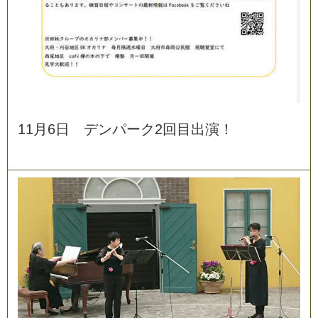
1
1
月
6
日
デ
ン
パ
ー
ク
2
回
目
出
演
！