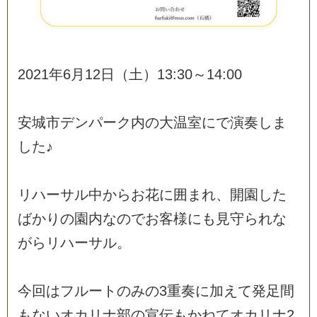
2
0
2
1
年
6
月
1
2
日
（
土
）
1
3
:
3
0
～
1
4
:
0
0
安
城
市
デ
ン
パ
ー
ク
内
の
大
温
室
に
で
演
奏
し
ま
し
た
♪
リ
ハ
ー
サ
ル
中
か
ら
お
花
に
囲
ま
れ
、
開
園
し
た
ば
か
り
の
園
内
な
の
で
お
客
様
に
も
見
守
ら
れ
な
が
ら
リ
ハ
ー
サ
ル
。
今
回
は
フ
ル
ー
ト
の
み
の
3
重
奏
に
加
え
て
発
足
間
も
な
い
オ
カ
リ
ナ
部
の
宣
伝
も
か
ね
て
オ
カ
リ
ナ
2