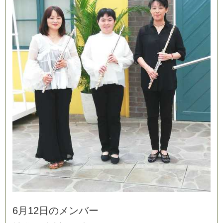
6
月
1
2
日
の
メ
ン
バ
ー