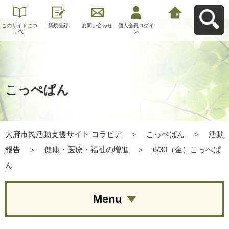
このサイトにつ
新規登録
お問い合わせ
個人会員ログイ
大府市民活動支
いて
ン
援サイト コラビ
アへ戻る
こっぺぱん
大府市民活動支援サイト コラビア
＞
こっぺぱん
＞
活動
報告
＞
健康・医療・福祉の増進
＞
6/30（金）こっぺぱ
ん
Menu