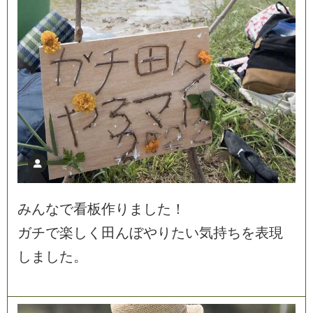
み
ん
な
で
看
板
作
り
ま
し
た
！
ガ
チ
で
楽
し
く
田
ん
ぼ
や
り
た
い
気
持
ち
を
表
現
し
ま
し
た
。