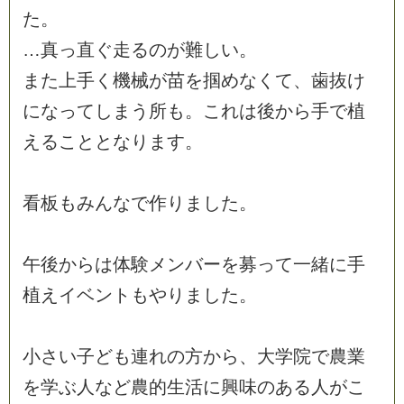
た
。
…
真
っ
直
ぐ
走
る
の
が
難
し
い
。
ま
た
上
手
く
機
械
が
苗
を
掴
め
な
く
て
、
歯
抜
け
に
な
っ
て
し
ま
う
所
も
。
こ
れ
は
後
か
ら
手
で
植
え
る
こ
と
と
な
り
ま
す
。
看
板
も
み
ん
な
で
作
り
ま
し
た
。
午
後
か
ら
は
体
験
メ
ン
バ
ー
を
募
っ
て
一
緒
に
手
植
え
イ
ベ
ン
ト
も
や
り
ま
し
た
。
小
さ
い
子
ど
も
連
れ
の
方
か
ら
、
大
学
院
で
農
業
を
学
ぶ
人
な
ど
農
的
生
活
に
興
味
の
あ
る
人
が
こ