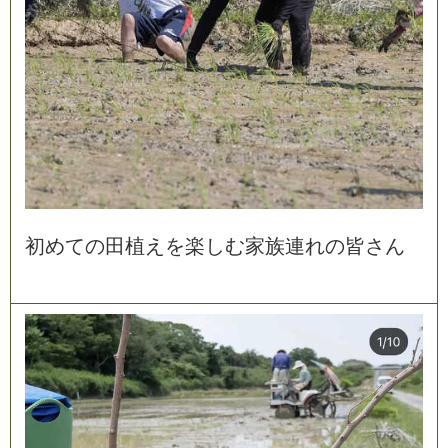
初
め
て
の
田
植
え
を
楽
し
む
家
族
連
れ
の
皆
さ
ん