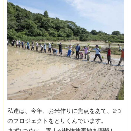
私
達
は
、
今
年
、
お
米
作
り
に
焦
点
を
あ
て
、
2
つ
の
プ
ロ
ジ
ェ
ク
ト
を
と
り
く
ん
で
い
ま
す
。
ま
ず
1
つ
め
は
、
素
人
が
耕
作
放
棄
地
を
開
墾
し