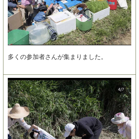
多
く
の
参
加
者
さ
ん
が
集
ま
り
ま
し
た
。