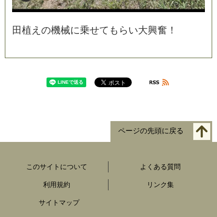
田
植
え
の
機
械
に
乗
せ
て
も
ら
い
大
興
奮
！
ページの先頭に戻る
このサイトについて
よくある質問
利用規約
リンク集
サイトマップ