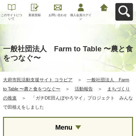
このサイトにつ
新規登録
お問い合わせ
個人会員ログイ
大府市民活動支
いて
ン
援サイト コラビ
アへ戻る
一般社団法人 Farm to Table 〜農と食
をつなぐ〜
大府市民活動支援サイト コラビア
＞
一般社団法人 Farm
to Table 〜農と食をつなぐ〜
＞
活動報告
＞
まちづくり
の推進
＞
「ガチDE田んぼやろマイ」プロジェクト みんな
で田植えをしました
Menu