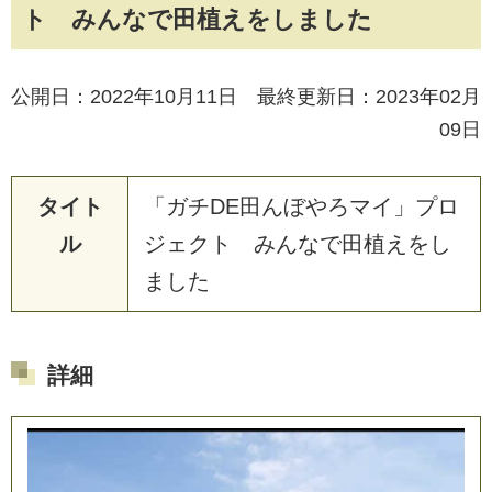
ト みんなで田植えをしました
公開日：2022年10月11日 最終更新日：2023年02月
09日
タイト
「
ガ
チ
D
E
田
ん
ぼ
や
ろ
マ
イ
」
プ
ロ
ル
ジ
ェ
ク
ト
み
ん
な
で
田
植
え
を
し
ま
し
た
詳細