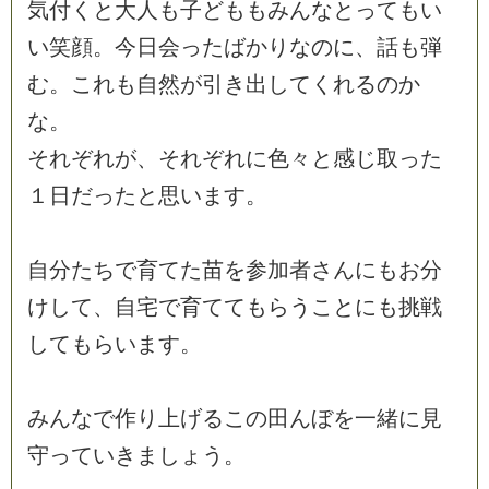
気
付
く
と
大
人
も
子
ど
も
も
み
ん
な
と
っ
て
も
い
い
笑
顔
。
今
日
会
っ
た
ば
か
り
な
の
に
、
話
も
弾
む
。
こ
れ
も
自
然
が
引
き
出
し
て
く
れ
る
の
か
な
。
そ
れ
ぞ
れ
が
、
そ
れ
ぞ
れ
に
色
々
と
感
じ
取
っ
た
１
日
だ
っ
た
と
思
い
ま
す
。
自
分
た
ち
で
育
て
た
苗
を
参
加
者
さ
ん
に
も
お
分
け
し
て
、
自
宅
で
育
て
て
も
ら
う
こ
と
に
も
挑
戦
し
て
も
ら
い
ま
す
。
み
ん
な
で
作
り
上
げ
る
こ
の
田
ん
ぼ
を
一
緒
に
見
守
っ
て
い
き
ま
し
ょ
う
。