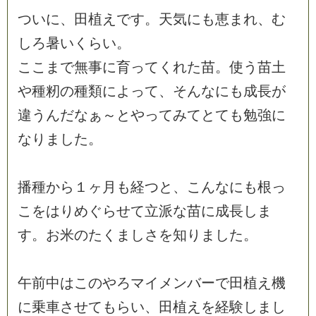
つ
い
に
、
田
植
え
で
す
。
天
気
に
も
恵
ま
れ
、
む
し
ろ
暑
い
く
ら
い
。
こ
こ
ま
で
無
事
に
育
っ
て
く
れ
た
苗
。
使
う
苗
土
や
種
籾
の
種
類
に
よ
っ
て
、
そ
ん
な
に
も
成
長
が
違
う
ん
だ
な
ぁ
～
と
や
っ
て
み
て
と
て
も
勉
強
に
な
り
ま
し
た
。
播
種
か
ら
１
ヶ
月
も
経
つ
と
、
こ
ん
な
に
も
根
っ
こ
を
は
り
め
ぐ
ら
せ
て
立
派
な
苗
に
成
長
し
ま
す
。
お
米
の
た
く
ま
し
さ
を
知
り
ま
し
た
。
午
前
中
は
こ
の
や
ろ
マ
イ
メ
ン
バ
ー
で
田
植
え
機
に
乗
車
さ
せ
て
も
ら
い
、
田
植
え
を
経
験
し
ま
し