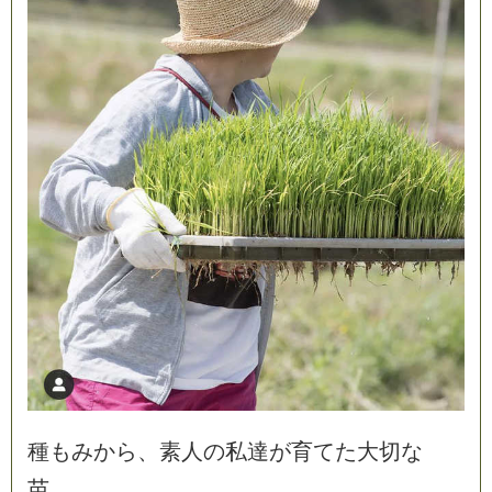
種
も
み
か
ら
、
素
人
の
私
達
が
育
て
た
大
切
な
苗
。