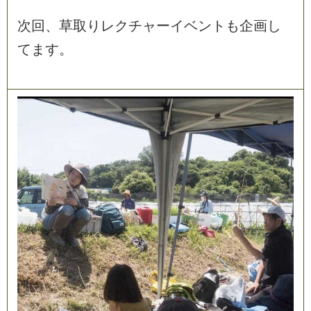
次
回
、
草
取
り
レ
ク
チ
ャ
ー
イ
ベ
ン
ト
も
企
画
し
て
ま
す
。