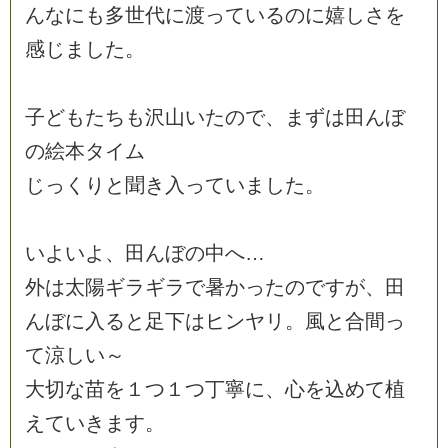
ん
な
に
も
多
世
代
に
渡
っ
て
い
る
の
に
嬉
し
さ
を
感
じ
ま
し
た
。
子
ど
も
た
ち
も
沢
山
い
た
の
で
、
ま
ず
は
田
ん
ぼ
の
絵
本
タ
イ
ム
じ
っ
く
り
と
聞
き
入
っ
て
い
ま
し
た
。
い
よ
い
よ
、
田
ん
ぼ
の
中
へ
…
外
は
太
陽
ギ
ラ
ギ
ラ
で
暑
か
っ
た
の
で
す
が
、
田
ん
ぼ
に
入
る
と
足
下
は
ヒ
ン
ヤ
リ
。
風
と
合
間
っ
て
涼
し
い
～
大
切
な
苗
を
１
つ
１
つ
丁
寧
に
、
心
を
込
め
て
植
え
て
い
き
ま
す
。