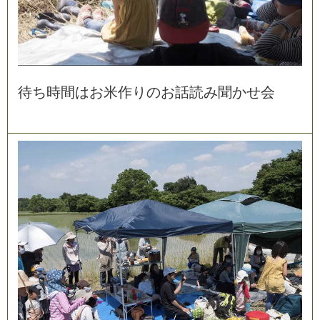
待
ち
時
間
は
お
米
作
り
の
お
話
読
み
聞
か
せ
会