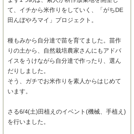
て
、
イ
チ
か
ら
米
作
り
を
し
て
い
く
、
「
が
ち
D
E
田
ん
ぼ
や
ろ
マ
イ
」
プ
ロ
ジ
ェ
ク
ト
。
種
も
み
か
ら
自
分
達
で
苗
を
育
て
ま
し
た
。
苗
作
り
の
土
か
ら
、
自
然
栽
培
農
家
さ
ん
に
も
ア
ド
バ
イ
ス
を
う
け
な
が
ら
自
分
達
で
作
っ
た
り
、
選
ん
だ
り
し
ま
し
た
。
そ
う
、
ガ
チ
で
お
米
作
り
を
素
人
か
ら
は
じ
め
て
い
ま
す
。
さ
る
6
/
4
(
土
)
田
植
え
の
イ
ベ
ン
ト
(
機
械
、
手
植
え
)
を
行
い
ま
し
た
。