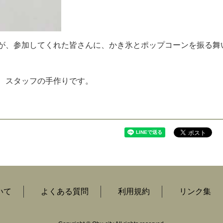
が
、
参
加
し
て
く
れ
た
皆
さ
ん
に
、
か
き
氷
と
ポ
ッ
プ
コ
ー
ン
を
振
る
舞
、
ス
タ
ッ
フ
の
手
作
り
で
す
。
いて
よくある質問
利用規約
リンク集