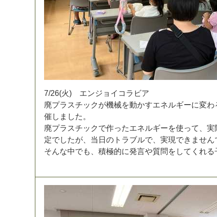
7
/
2
6
(
火
)
エ
ン
ジ
ョ
イ
コ
ラ
ビ
ア
廃
プ
ラ
ス
チ
ッ
ク
が
機
械
を
動
か
す
エ
ネ
ル
ギ
ー
に
変
わ
催
し
ま
し
た
。
廃
プ
ラ
ス
チ
ッ
ク
で
作
っ
た
エ
ネ
ル
ギ
ー
を
使
っ
て
、
実
定
で
し
た
が
、
当
日
の
ト
ラ
ブ
ル
で
、
実
現
で
き
ま
せ
ん
そ
ん
な
中
で
も
、
積
極
的
に
発
言
や
質
問
を
し
て
く
れ
る