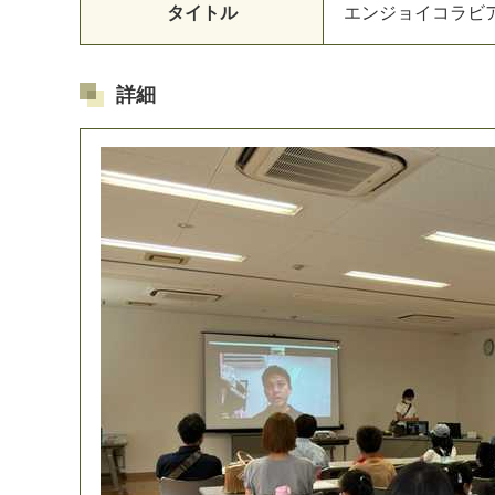
タイトル
エ
ン
ジ
ョ
イ
コ
ラ
ビ
詳細
マイメディア検索