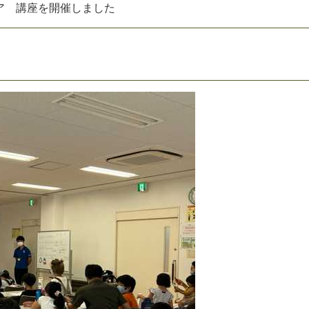
ア
講
座
を
開
催
し
ま
し
た