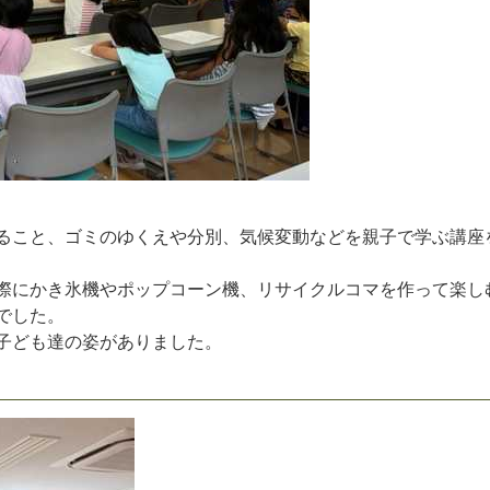
る
こ
と
、
ゴ
ミ
の
ゆ
く
え
や
分
別
、
気
候
変
動
な
ど
を
親
子
で
学
ぶ
講
座
際
に
か
き
氷
機
や
ポ
ッ
プ
コ
ー
ン
機
、
リ
サ
イ
ク
ル
コ
マ
を
作
っ
て
楽
し
で
し
た
。
子
ど
も
達
の
姿
が
あ
り
ま
し
た
。