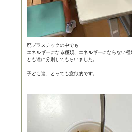
廃
プ
ラ
ス
チ
ッ
ク
の
中
で
も
エ
ネ
ル
ギ
ー
に
な
る
種
類
、
エ
ネ
ル
ギ
ー
に
な
ら
な
い
種
ど
も
達
に
分
別
し
て
も
ら
い
ま
し
た
。
子
ど
も
達
、
と
っ
て
も
意
欲
的
で
す
。