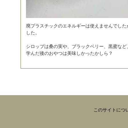
廃
プ
ラ
ス
チ
ッ
ク
の
エ
ネ
ル
ギ
ー
は
使
え
ま
せ
ん
で
し
た
し
た
。
シ
ロ
ッ
プ
は
桑
の
実
や
、
ブ
ラ
ッ
ク
ベ
リ
ー
、
黒
蜜
な
ど
学
ん
だ
後
の
お
や
つ
は
美
味
し
か
っ
た
か
し
ら
？
このサイトにつ