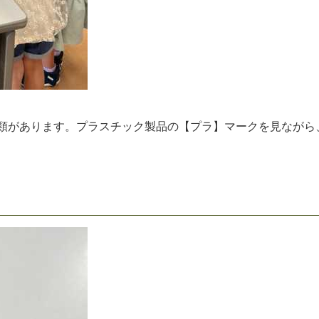
類
が
あ
り
ま
す
。
プ
ラ
ス
チ
ッ
ク
製
品
の
【
プ
ラ
】
マ
ー
ク
を
見
な
が
ら