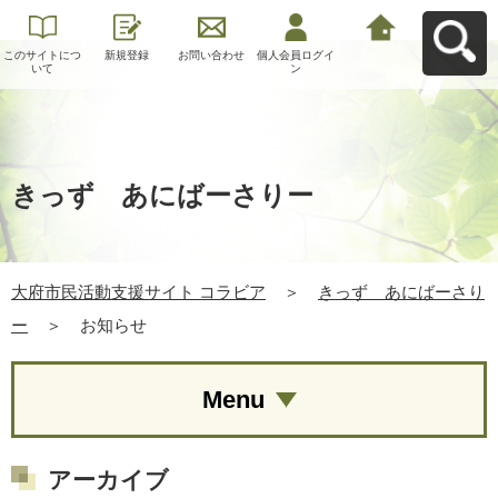
このサイトにつ
新規登録
お問い合わせ
個人会員ログイ
大府市民活動支
いて
ン
援サイト コラビ
アへ戻る
きっず あにばーさりー
大府市民活動支援サイト コラビア
＞
きっず あにばーさり
ー
＞
お知らせ
Menu
アーカイブ