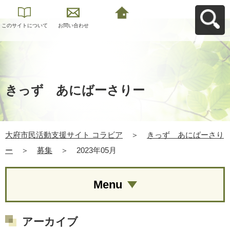
このサイトについて
お問い合わせ
大府市民活動支援サ
イト コラビアへ戻る
きっず あにばーさりー
大府市民活動支援サイト コラビア
＞
きっず あにばーさり
ー
＞
募集
＞
2023年05月
Menu
アーカイブ