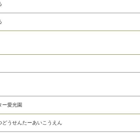
る
る
ター愛光園
つどうせんたーあいこうえん