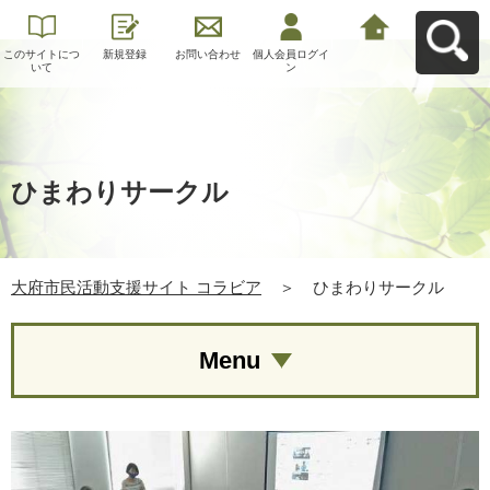
このサイトにつ
新規登録
お問い合わせ
個人会員ログイ
大府市民活動支
いて
ン
援サイト コラビ
アへ戻る
ひまわりサークル
大府市民活動支援サイト コラビア
＞
ひまわりサークル
Menu