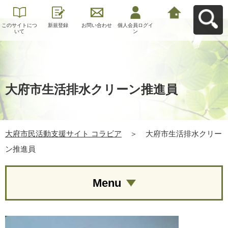
このサイトにつ
新規登録
お問い合わせ
個人会員ログイ
大府市民活動支
いて
ン
援サイト コラビ
アへ戻る
大府市生活排水クリーン推進員
大府市民活動支援サイト コラビア
＞
大府市生活排水クリー
ン推進員
Menu