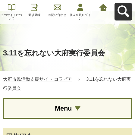
このサイトにつ
新規登録
お問い合わせ
個人会員ログイ
大府市民活動支
いて
ン
援サイト コラビ
アへ戻る
3.11を忘れない大府実行委員会
大府市民活動支援サイト コラビア
＞
3.11を忘れない大府実
行委員会
Menu