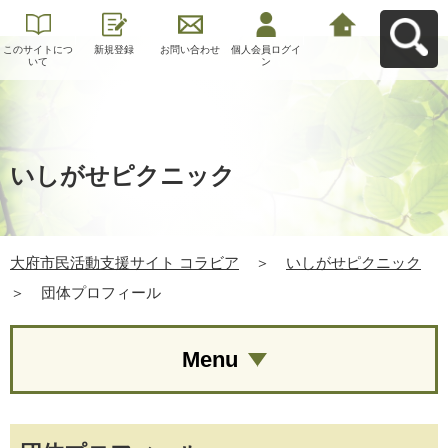
このサイトにつ
新規登録
お問い合わせ
個人会員ログイ
大府市民活動支
いて
ン
援サイト コラビ
アへ戻る
いしがせピクニック
大府市民活動支援サイト コラビア
＞
いしがせピクニック
＞
団体プロフィール
Menu