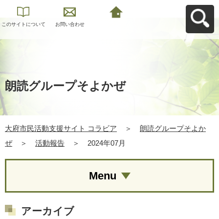
このサイトについて
お問い合わせ
大府市民活動支援サ
イト コラビアへ戻る
朗読グループそよかぜ
大府市民活動支援サイト コラビア
＞
朗読グループそよか
ぜ
＞
活動報告
＞
2024年07月
Menu
アーカイブ