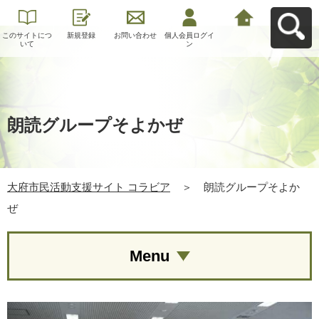
このサイトにつ
新規登録
お問い合わせ
個人会員ログイ
大府市民活動支
いて
ン
援サイト コラビ
アへ戻る
朗読グループそよかぜ
大府市民活動支援サイト コラビア
＞
朗読グループそよか
ぜ
Menu