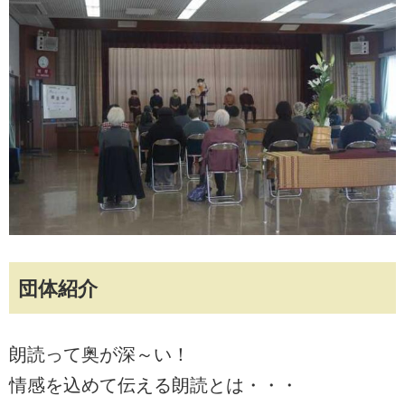
団体紹介
朗読って奥が深～い！
情感を込めて伝える朗読とは・・・