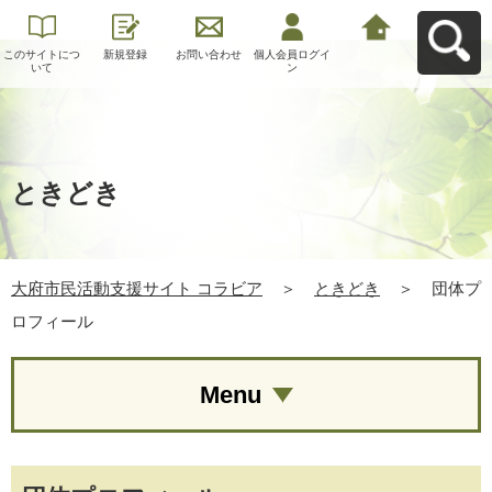
このサイトにつ
新規登録
お問い合わせ
個人会員ログイ
大府市民活動支
いて
ン
援サイト コラビ
アへ戻る
ときどき
大府市民活動支援サイト コラビア
＞
ときどき
＞
団体プ
ロフィール
Menu