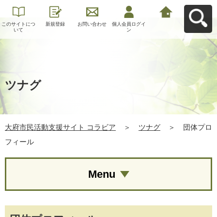
このサイトにつ
新規登録
お問い合わせ
個人会員ログイ
大府市民活動支
いて
ン
援サイト コラビ
アへ戻る
ツナグ
大府市民活動支援サイト コラビア
＞
ツナグ
＞
団体プロ
フィール
Menu