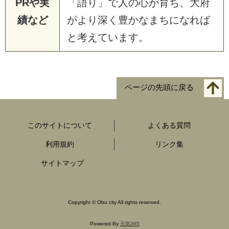
PRや実
「語り」で人の心が育ち、大府
績など
がより深く豊かなまちになれば
と考えています。
ページの先頭に戻る
このサイトについて
よくある質問
利用規約
リンク集
サイトマップ
Copyright
©
Obu city All rights reserved.
Powered By
元気365