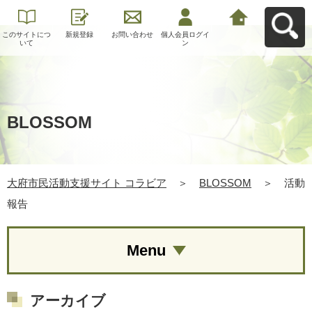
このサイトにつ
新規登録
お問い合わせ
個人会員ログイ
大府市民活動支
いて
ン
援サイト コラビ
アへ戻る
BLOSSOM
大府市民活動支援サイト コラビア
＞
BLOSSOM
＞
活動
報告
Menu
アーカイブ