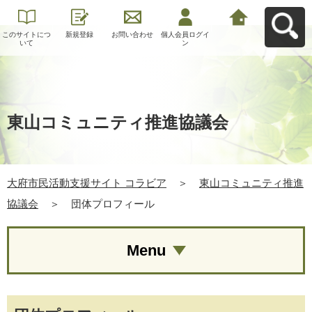
このサイトにつ
新規登録
お問い合わせ
個人会員ログイ
大府市民活動支
いて
ン
援サイト コラビ
アへ戻る
東山コミュニティ推進協議会
大府市民活動支援サイト コラビア
＞
東山コミュニティ推進
協議会
＞
団体プロフィール
Menu