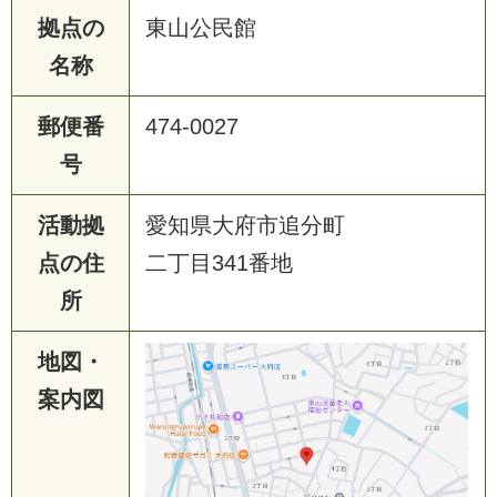
拠点の
東山公民館
名称
郵便番
474-0027
号
活動拠
愛知県大府市追分町
点の住
二丁目341番地
所
地図・
案内図