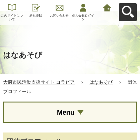
このサイトにつ
新規登録
お問い合わせ
個人会員ログイ
大府市民活動支
いて
ン
援サイト コラビ
アへ戻る
はなあそび
大府市民活動支援サイト コラビア
＞
はなあそび
＞
団体
プロフィール
Menu