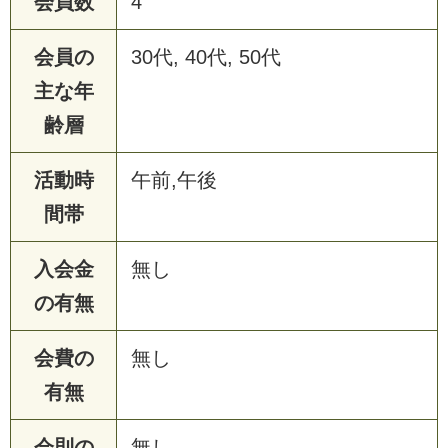
会員数
4
会員の
30代, 40代, 50代
主な年
齢層
活動時
午前,午後
間帯
入会金
無し
の有無
会費の
無し
有無
会則の
無し