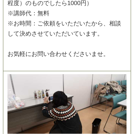
程
度
）
の
も
の
で
し
た
ら
1
0
0
0
円
）
※
講
師
代
：
無
料
※
お
時
間
：
ご
依
頼
を
い
た
だ
い
た
か
ら
、
相
談
し
て
決
め
さ
せ
て
い
た
だ
い
て
い
ま
す
。
お
気
軽
に
お
問
い
合
わ
せ
く
だ
さ
い
ま
せ
。