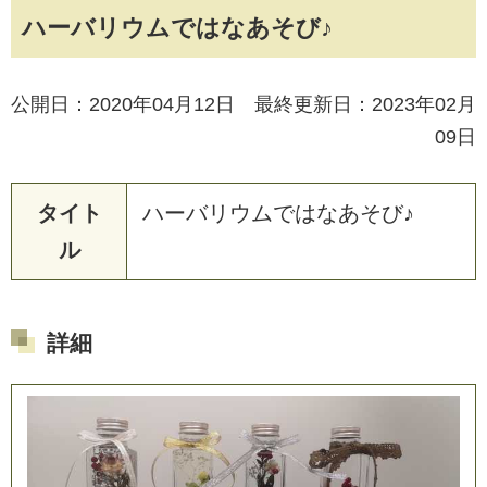
ハーバリウムではなあそび♪
公開日：2020年04月12日 最終更新日：2023年02月
09日
タイト
ハ
ー
バ
リ
ウ
ム
で
は
な
あ
そ
び
♪
ル
詳細