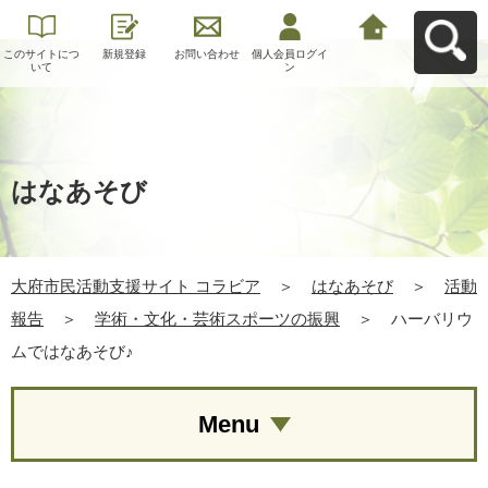
このサイトにつ
新規登録
お問い合わせ
個人会員ログイ
大府市民活動支
いて
ン
援サイト コラビ
アへ戻る
はなあそび
大府市民活動支援サイト コラビア
＞
はなあそび
＞
活動
報告
＞
学術・文化・芸術スポーツの振興
＞
ハーバリウ
ムではなあそび♪
Menu