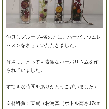
仲
良
し
グ
ル
ー
プ
4
名
の
方
に
、
ハ
ー
バ
リ
ウ
ム
レ
ッ
ス
ン
を
さ
せ
て
い
た
だ
き
ま
し
た
。
皆
さ
ま
、
と
っ
て
も
素
敵
な
ハ
ー
バ
リ
ウ
ム
を
作
ら
れ
て
い
ま
し
た
。
す
て
き
な
時
間
を
あ
り
が
と
う
ご
ざ
い
ま
し
た
♪
※
材
料
費
：
実
費
（
お
写
真
（
ボ
ト
ル
高
さ
1
7
c
m