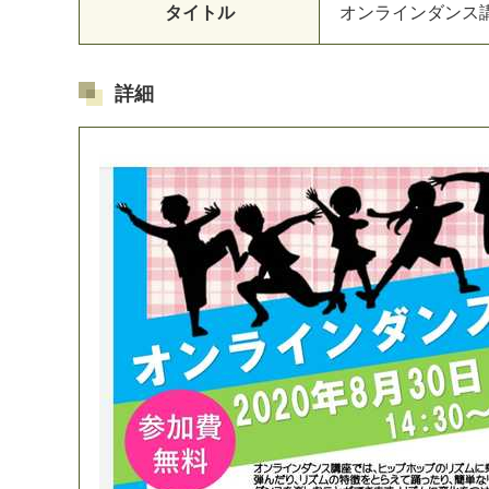
タイトル
オ
ン
ラ
イ
ン
ダ
ン
ス
詳細
マイメディア検索