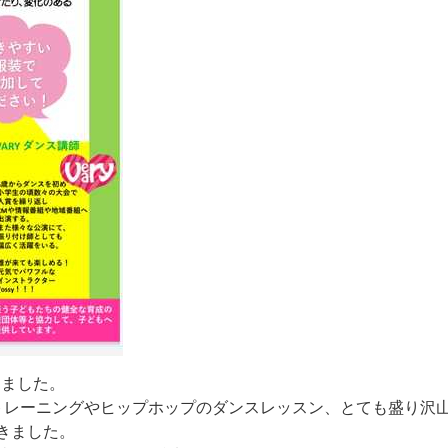
し
ま
し
た
。
ト
レ
ー
ニ
ン
グ
や
ヒ
ッ
プ
ホ
ッ
プ
の
ダ
ン
ス
レ
ッ
ス
ン
、
と
て
も
盛
り
沢
き
ま
し
た
。