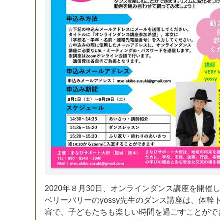
2
0
2
0
年
８
月
3
0
日
、
オ
ン
ラ
イ
ン
ダ
ン
ス
講
座
を
開
催
ベ
リ
ー
バ
リ
ー
の
y
o
s
s
y
先
生
の
ダ
ン
ス
講
座
は
、
体
幹
容
で
、
子
ど
も
た
ち
も
楽
し
い
時
間
を
過
ご
す
こ
と
が
で