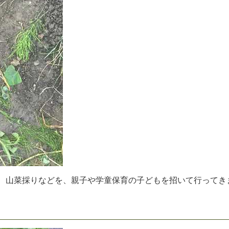
、
山
菜
採
り
な
ど
を
、
親
子
や
学
童
保
育
の
子
ど
も
を
招
い
て
行
っ
て
き