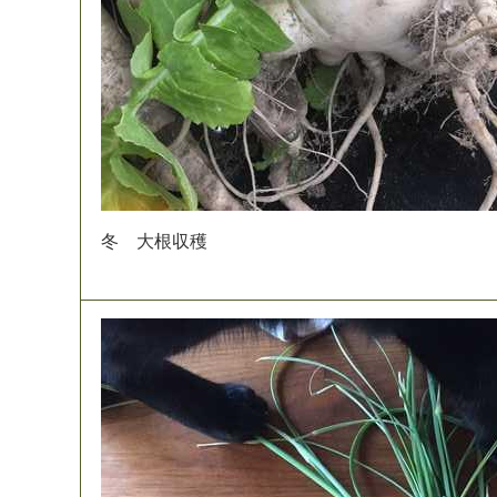
冬
大
根
収
穫