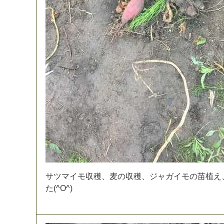
サ
ツ
マ
イ
モ
収
穫
、
麦
の
収
穫
、
ジ
ャ
ガ
イ
モ
の
苗
植
え
た
(
^
O
^
)