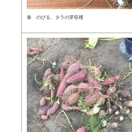
春
の
び
る
、
タ
ラ
の
芽
収
穫