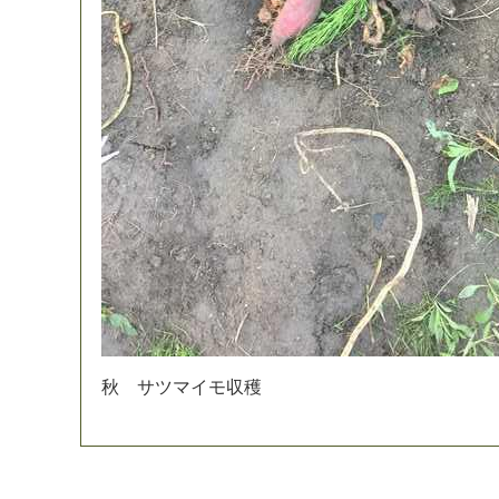
秋
サ
ツ
マ
イ
モ
収
穫