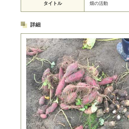
タイトル
畑
の
活
動
詳細
マイメディア検索