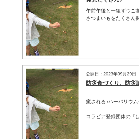
午前午後と一組ずつご
さつまいもをたくさん掘
マイメディア検索
公開日：2023年09月29日
防災食づくり、防災
癒される♪ハーバリウ
コラビア登録団体の「は