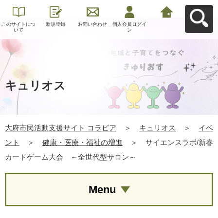
このサイトにつ
新規登録
お問い合わせ
個人会員ログイ
大府市民活動支
いて
ン
援サイト コラビ
アへ戻る
キュリオス
大府市民活動支援サイト コラビア
＞
キュリオス
＞
イベ
ント
＞
健康・医療・福祉の増進
＞
サイエンスラボ/新春
カードゲーム大会 ～全世代型サロン～
Menu