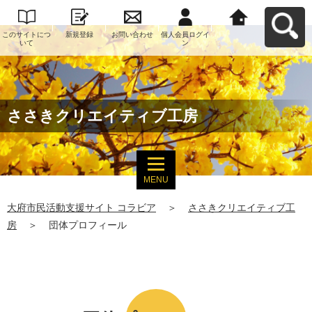
このサイトにつ
新規登録
お問い合わせ
個人会員ログイ
大府市民活動支
いて
ン
援サイト コラビ
アへ戻る
ささきクリエイティブ工房
MENU
大府市民活動支援サイト コラビア
＞
ささきクリエイティブ工
房
＞
団体プロフィール