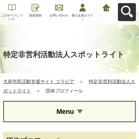
このサイトにつ
新規登録
お問い合わせ
個人会員ログイ
大府市民活動支
いて
ン
援サイト コラビ
アへ戻る
特定非営利活動法人スポットライト
大府市民活動支援サイト コラビア
＞
特定非営利活動法人ス
ポットライト
＞
団体プロフィール
Menu