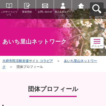
このサイトにつ
新規登録
お問い合わせ
個人会員ログイ
大府市民活動支
いて
ン
援サイト コラビ
アへ戻る
あいち里山ネットワーク
メニュー
大府市民活動支援サイト コラビア
＞
あいち里山ネットワー
ク
＞
団体プロフィール
団体プロフィール