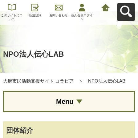
このサイトにつ
新規登録
お問い合わせ
個人会員ログイ
大府市民活動支
いて
ン
援サイト コラビ
アへ戻る
NPO法人伝心LAB
大府市民活動支援サイト コラビア
＞
NPO法人伝心LAB
Menu
団体紹介