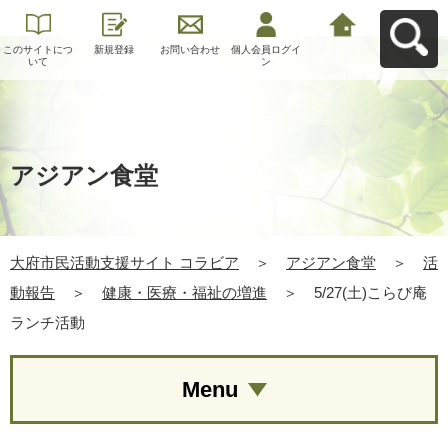
このサイトにつ
新規登録
お問い合わせ
個人会員ログイ
大府市民活動支
いて
ン
援サイト コラビ
アへ戻る
アジアン食堂
大府市民活動支援サイト コラビア
＞
アジアン食堂
＞
活
動報告
＞
健康・医療・福祉の増進
＞
5/27(土)こらび庵
ランチ活動
Menu