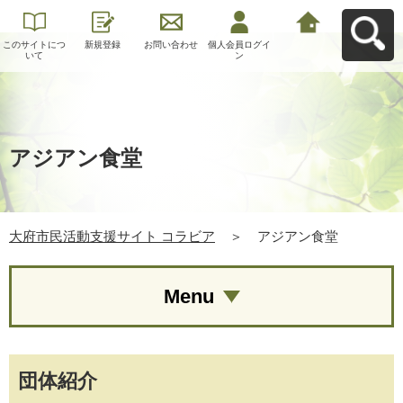
このサイトにつ
新規登録
お問い合わせ
個人会員ログイ
大府市民活動支
いて
ン
援サイト コラビ
アへ戻る
アジアン食堂
大府市民活動支援サイト コラビア
＞
アジアン食堂
Menu
団体紹介