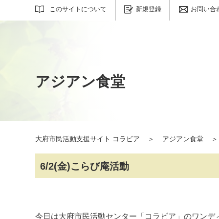
サイト内検索
このサイトについて
新規登録
お問い合
アジアン食堂
大府市民活動支援サイト コラビア
＞
アジアン食堂
＞
6/2(金)こらび庵活動
今日は大府市民活動センター「コラビア」のワンデ