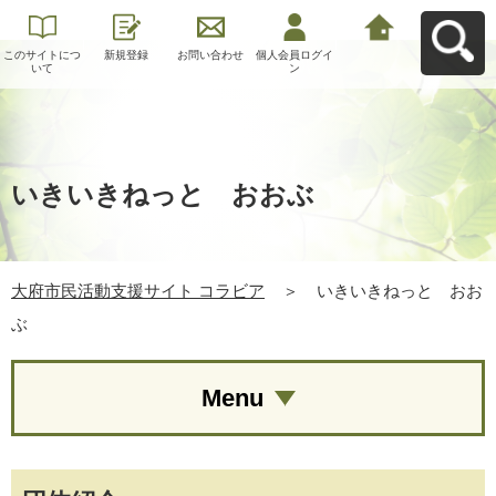
このサイトにつ
新規登録
お問い合わせ
個人会員ログイ
大府市民活動支
いて
ン
援サイト コラビ
アへ戻る
いきいきねっと おおぶ
大府市民活動支援サイト コラビア
＞
いきいきねっと おお
ぶ
Menu