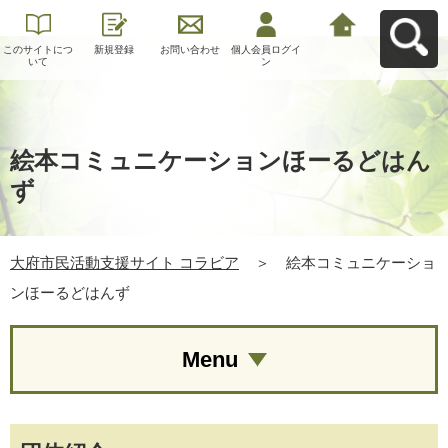
このサイトにつ
新規登録
お問い合わせ
個人会員ログイ
大府市民活動支
いて
ン
援サイト コラビ
アへ戻る
絵本コミュニケーションほーるどはん
ず
大府市民活動支援サイト コラビア
＞
絵本コミュニケーショ
ンほーるどはんず
Menu