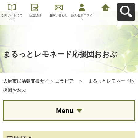
このサイトにつ
新規登録
お問い合わせ
個人会員ログイ
大府市民活動支
いて
ン
援サイト コラビ
アへ戻る
まるっとレモネード応援団おおぶ
大府市民活動支援サイト コラビア
＞
まるっとレモネード応
援団おおぶ
Menu