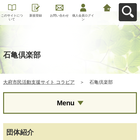
このサイトにつ
新規登録
お問い合わせ
個人会員ログイ
大府市民活動支
いて
ン
援サイト コラビ
アへ戻る
石亀倶楽部
大府市民活動支援サイト コラビア
＞
石亀倶楽部
Menu
団体紹介