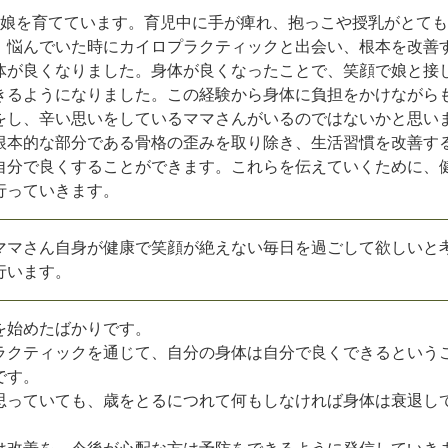
の娘を育てています。育児中に手が痺れ、抱っこや授乳がとて
。悩んでいた時にカイロプラクティックと出会い、根本を改善
体が良くなりました。身体が良くなったことで、笑顔で娘と接
きるようになりました。この経験から身体に負担をかけながら
をし、辛い思いをしているママさんがいるのではないかと思い
根本的な部分である骨格の歪みを取り除き、生活習慣を改善す
自分で良くすることができます。これらを伝えていくために、
行っていきます。
ママさん自身が健康で笑顔が絶えない毎日を過ごして欲しいと
行います。
を始めたばかりです。
ラクティックを通じて、自分の身体は自分で良くできるという
です。
思っていても、歳をとるにつれて何もしなければ身体は衰退し