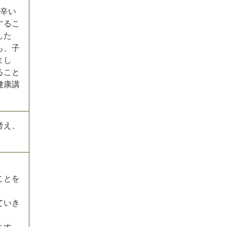
も辛い
するこ
した
も、子
まし
ること
健康講
考え、
ことを
ていき