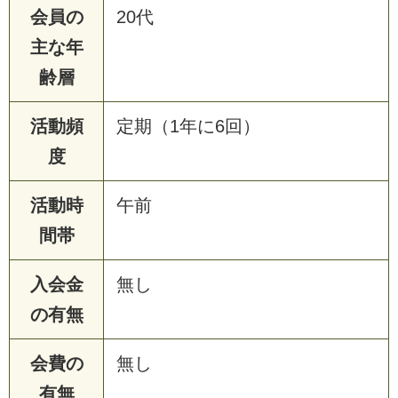
会員の
20代
主な年
齢層
活動頻
定期（1年に6回）
度
活動時
午前
間帯
入会金
無し
の有無
会費の
無し
有無