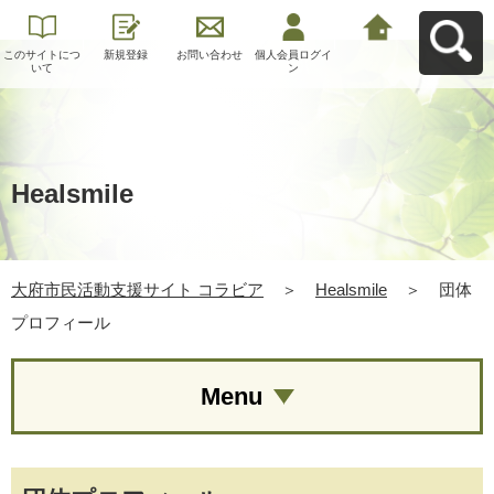
このサイトにつ
新規登録
お問い合わせ
個人会員ログイ
大府市民活動支
いて
ン
援サイト コラビ
アへ戻る
Healsmile
大府市民活動支援サイト コラビア
＞
Healsmile
＞
団体
プロフィール
Menu