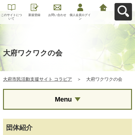
このサイトにつ
新規登録
お問い合わせ
個人会員ログイ
大府市民活動支
いて
ン
援サイト コラビ
アへ戻る
大府ワクワクの会
大府市民活動支援サイト コラビア
＞
大府ワクワクの会
Menu
団体紹介