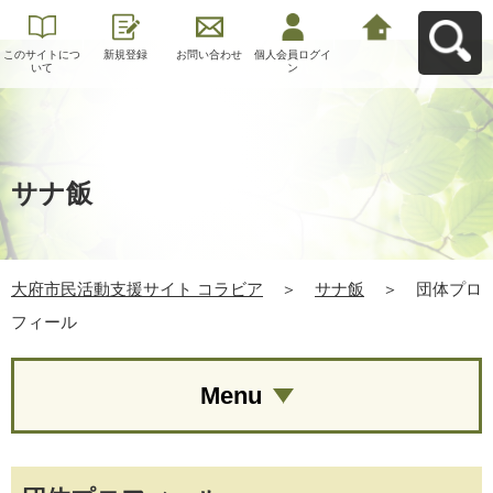
このサイトにつ
新規登録
お問い合わせ
個人会員ログイ
大府市民活動支
いて
ン
援サイト コラビ
アへ戻る
サナ飯
大府市民活動支援サイト コラビア
＞
サナ飯
＞
団体プロ
フィール
Menu